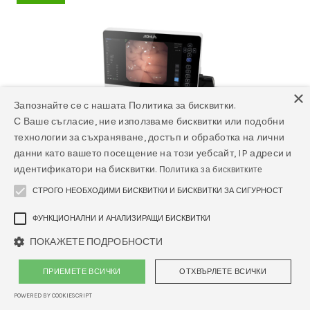
×
Запознайте се с нашата Политика за бисквитки.
С Ваше съгласие, ние използваме бисквитки или подобни
технологии за съхраняване, достъп и обработка на лични
данни като вашето посещение на този уебсайт, IP адреси и
идентификатори на бисквитки.
Политика за бисквитките
СТРОГО НЕОБХОДИМИ БИСКВИТКИ И БИСКВИТКИ ЗА СИГУРНОСТ
ФУНКЦИОНАЛНИ И АНАЛИЗИРАЩИ БИСКВИТКИ
ПОКАЖЕТЕ ПОДРОБНОСТИ
ПРИЕМЕТЕ ВСИЧКИ
ОТХВЪРЛЕТЕ ВСИЧКИ
Ветеринарен видео гастроскоп
Aohua 6028R-Vet 6*1500mm x 2.8mm
POWERED BY COOKIESCRIPT