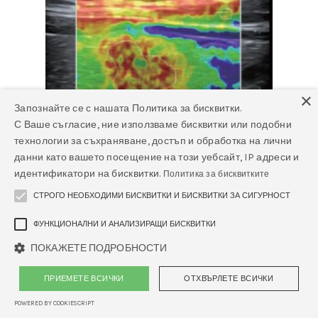
×
Запознайте се с нашата Политика за бисквитки.
С Ваше съгласие, ние използваме бисквитки или подобни
технологии за съхраняване, достъп и обработка на лични
данни като вашето посещение на този уебсайт, IP адреси и
идентификатори на бисквитки.
Политика за бисквитките
СТРОГО НЕОБХОДИМИ БИСКВИТКИ И БИСКВИТКИ ЗА СИГУРНОСТ
ФУНКЦИОНАЛНИ И АНАЛИЗИРАЩИ БИСКВИТКИ
ПОКАЖЕТЕ ПОДРОБНОСТИ
Natural Touch Elastography -
ПРИЕМЕТЕ ВСИЧКИ
ОТХВЪРЛЕТЕ ВСИЧКИ
Софтуер за ехограф Mindray
POWERED BY COOKIESCRIPT