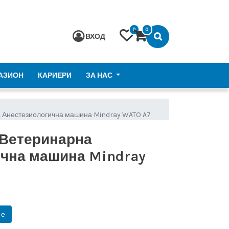
0
0
ВХОД
АЗИОН
КАРИЕРИ
ЗА НАС
 Анестезиологична машина Mindray WATO A7
 Ветеринарна
чна машина Mindray
не