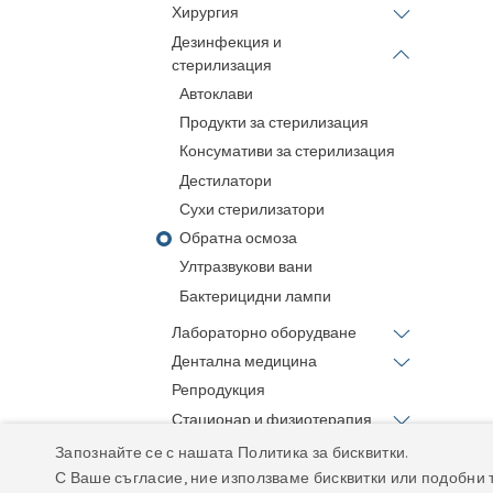
Хирургия
Дезинфекция и
стерилизация
Автоклави
Продукти за стерилизация
Консумативи за стерилизация
Дестилатори
Сухи стерилизатори
Обратна осмоза
Ултразвукови вани
Бактерицидни лампи
Лабораторно оборудване
Дентална медицина
Репродукция
Стационар и физиотерапия
Грууминг
Запознайте се с нашата Политика за бисквитки.
С Ваше съгласие, ние използваме бисквитки или подобни 
Оказион