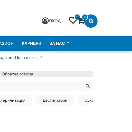
0
0
ВХОД
АЗИОН
КАРИЕРИ
ЗА НАС
ди по : Цена низх. ↓
Обратна осмоза
стерилизация
Дестилатори
Сухи стерилизатори