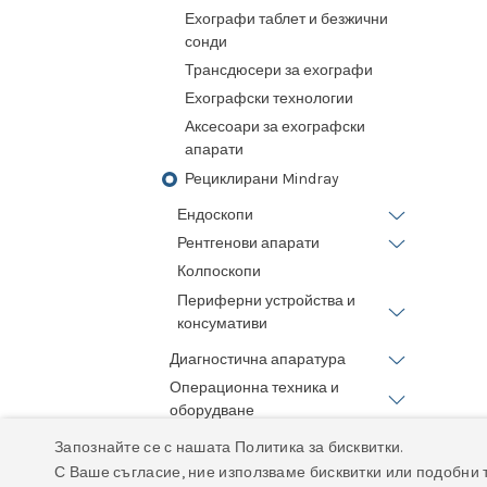
Ехографи таблет и безжични
сонди
Трансдюсери за ехографи
Ехографски технологии
Аксесоари за ехографски
апарати
Рециклирани Mindray
Ендоскопи
Рентгенови апарати
Колпоскопи
Периферни устройства и
консумативи
Диагностична апаратура
Операционна техника и
оборудване
Медицинско и болнично
Запознайте се с нашата Политика за бисквитки.
обзавеждане
С Ваше съгласие, ние използваме бисквитки или подобни 