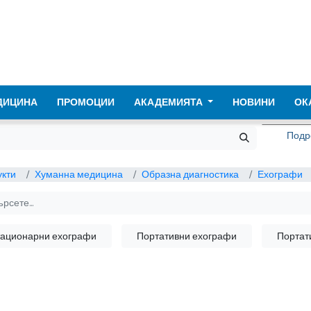
ДИЦИНА
ПРОМОЦИИ
АКАДЕМИЯТА
НОВИНИ
ОК
Подре
кти
Хуманна медицина
Образна диагностика
Ехографи
ационарни ехографи
Портативни ехографи
Портат