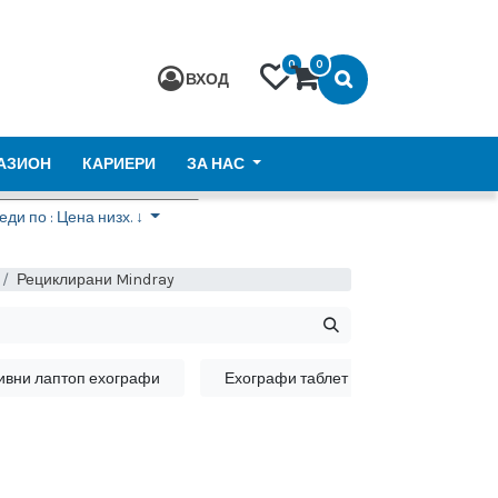
0
0
ВХОД
АЗИОН
КАРИЕРИ
ЗА НАС
ди по : Цена низх. ↓
Рециклирани Mindray
ивни лаптоп ехографи
Ехографи таблет и безжични сонди