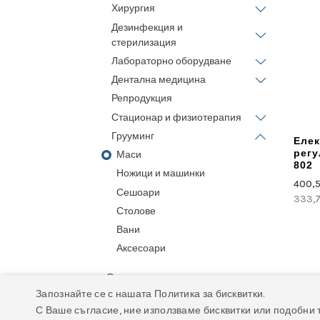
Хирургия
Дезинфекция и
стерилизация
Лабораторно оборудване
Дентална медицина
Репродукция
Стационар и физиотерапия
Грууминг
Елек
регу
Маси
802
Ножици и машинки
400,
Сешоари
333,
Столове
Вани
Аксесоари
Оказион
Запознайте се с нашата Политика за бисквитки.
Ехографи под наем
С Ваше съгласие, ние използваме бисквитки или подобни 
Рециклирани ехографи