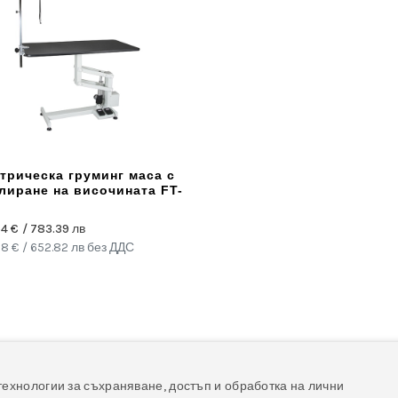
трическа груминг маса с
лиране на височината FT-
54
€
/ 783.39 лв
78
€
/ 652.82 лв
без ДДС
технологии за съхраняване, достъп и обработка на лични