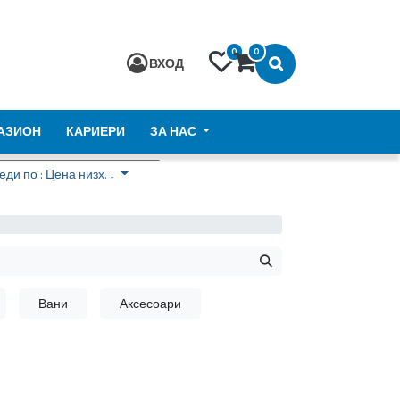
0
0
ВХОД
АЗИОН
КАРИЕРИ
ЗА НАС
ди по : Цена низх. ↓
Вани
Аксесоари