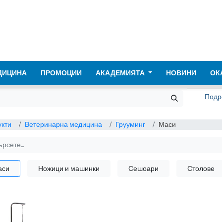
ДИЦИНА
ПРОМОЦИИ
АКАДЕМИЯТА
НОВИНИ
ОК
Подре
кти
Ветеринарна медицина
Грууминг
Маси
аси
Ножици и машинки
Сешоари
Столове