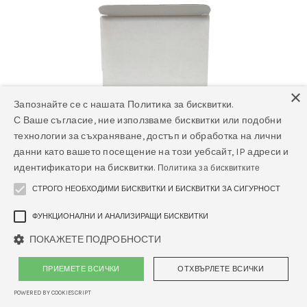
×
Запознайте се с нашата Политика за бисквитки.
С Ваше съгласие, ние използваме бисквитки или подобни
технологии за съхраняване, достъп и обработка на лични
данни като вашето посещение на този уебсайт, IP адреси и
идентификатори на бисквитки.
Политика за бисквитките
СТРОГО НЕОБХОДИМИ БИСКВИТКИ И БИСКВИТКИ ЗА СИГУРНОСТ
ФУНКЦИОНАЛНИ И АНАЛИЗИРАЩИ БИСКВИТКИ
ПОКАЖЕТЕ ПОДРОБНОСТИ
ПРИЕМЕТЕ ВСИЧКИ
ОТХВЪРЛЕТЕ ВСИЧКИ
InLab EP015 Aleutian Mink Disease
Virus (AMDV) PCR тест 4 бр./оп.
POWERED BY COOKIESCRIPT