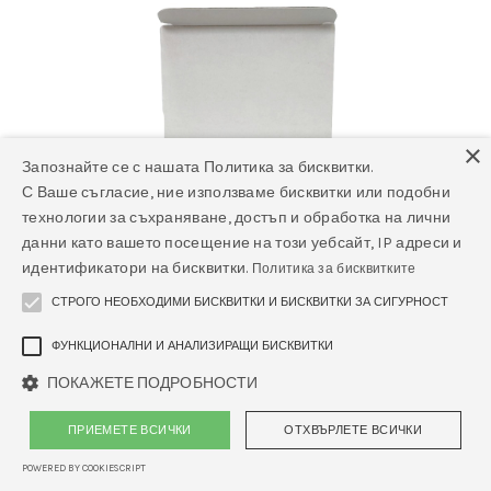
×
Запознайте се с нашата Политика за бисквитки.
С Ваше съгласие, ние използваме бисквитки или подобни
технологии за съхраняване, достъп и обработка на лични
данни като вашето посещение на този уебсайт, IP адреси и
идентификатори на бисквитки.
Политика за бисквитките
СТРОГО НЕОБХОДИМИ БИСКВИТКИ И БИСКВИТКИ ЗА СИГУРНОСТ
ФУНКЦИОНАЛНИ И АНАЛИЗИРАЩИ БИСКВИТКИ
ПОКАЖЕТЕ ПОДРОБНОСТИ
ПРИЕМЕТЕ ВСИЧКИ
ОТХВЪРЛЕТЕ ВСИЧКИ
InLab P076 Canine respiratory
coronavirus (CRCoV) PCR тест 4 бр./
POWERED BY COOKIESCRIPT