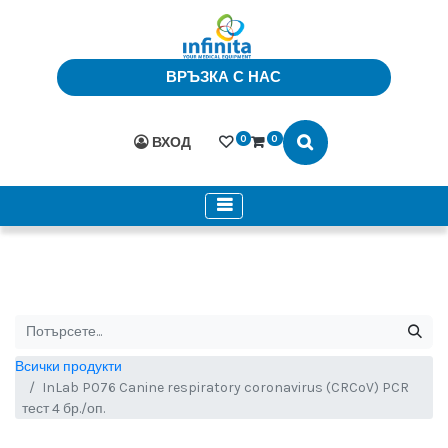
ВРЪЗКА С НАС
0
0
ВХОД
Всички продукти
InLab P076 Canine respiratory coronavirus (CRCoV) PCR
тест 4 бр./оп.