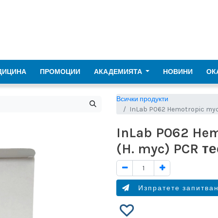
ДИЦИНА
ПРОМОЦИИ
АКАДЕМИЯТА
НОВИНИ
ОК
Всички продукти
InLab P062 Hemotropic myco
InLab P062 He
(H. myc) PCR те
Изпратете запитва