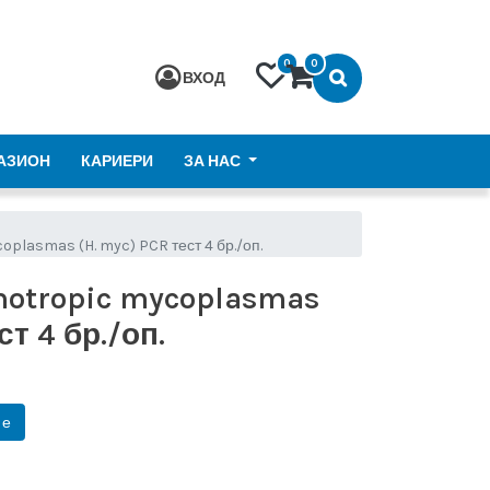
0
0
ВХОД
АЗИОН
КАРИЕРИ
ЗА НАС
plasmas (H. myc) PCR тест 4 бр./оп.
motropic mycoplasmas
ст 4 бр./оп.
не