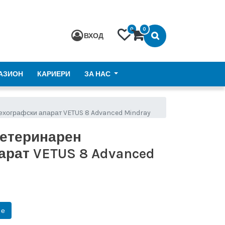
0
0
ВХОД
АЗИОН
КАРИЕРИ
ЗА НАС
ехографски апарат VETUS 8 Advanced Mindray
ветеринарен
арат VETUS 8 Advanced
не