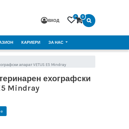
0
0
ВХОД
АЗИОН
КАРИЕРИ
ЗА НАС
ографски апарат VETUS E5 Mindray
теринарен ехографски
E5 Mindray
не