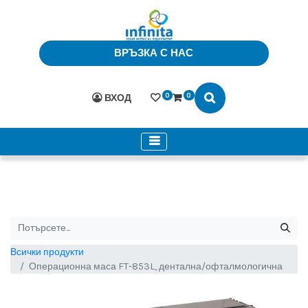
ВРЪЗКА С НАС
0
0
ВХОД
Всички продукти
Операционна маса FT-853L, дентална/офталмологична