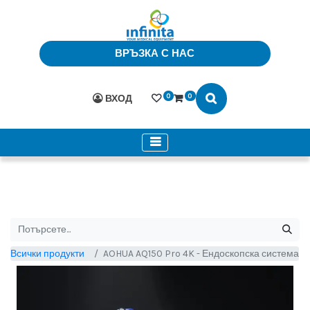
ВРЪЗКА С НАС
0
0
ВХОД
Всички продукти
AOHUA AQ150 Pro 4K - Ендоскопска система