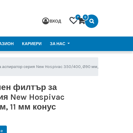
0
0
ВХОД
АЗИОН
КАРИЕРИ
ЗА НАС
 аспиратор серия New Hospivac 350/400, Ø90 мм,
ен филтър за
ия New Hospivac
м, 11 мм конус
не