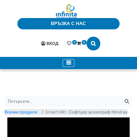
ВРЪЗКА С НАС
0
0
ВХОД
Всички продукти
Smart HRI - Софтуер за ехограф Mindray