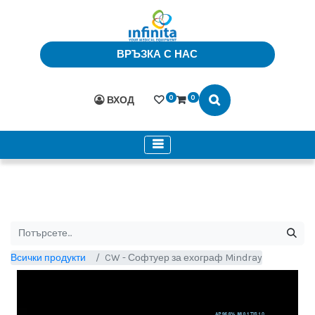
ВРЪЗКА С НАС
0
0
ВХОД
Всички продукти
CW - Софтуер за ехограф Mindray