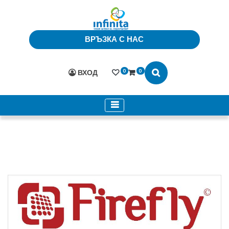
ВРЪЗКА С НАС
0
0
ВХОД