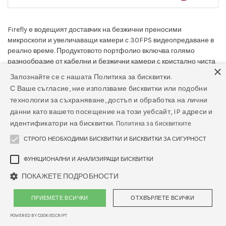
Firefly е водещият доставчик на безжични преносими
микроскопи и увеличаващи камери с 30FPS видеопредаване в
реално време. Продуктовото портфолио включва голямо
разнообразие от кабелни и безжични камери с кристално чиста
×
картина, както и множество аксесоари. Продуктите на Firefly са
Запознайте се с нашата Политика за бисквитки.
предпочитани от професионалисти от широк спектър
С Ваше съгласие, ние използваме бисквитки или подобни
направления в медицината, включително аудиология, УНГ,
технологии за съхраняване, достъп и обработка на лични
първична грижа, педиатрия, лабораторни науки, дерматология,
данни като вашето посещение на този уебсайт, IP адреси и
ветеринарна медицина и много други. Компанията има офиси в
идентификатори на бисквитки.
Политика за бисквитките
Северна Америка, Европа и Азия.
СТРОГО НЕОБХОДИМИ БИСКВИТКИ И БИСКВИТКИ ЗА СИГУРНОСТ
ФУНКЦИОНАЛНИ И АНАЛИЗИРАЩИ БИСКВИТКИ
Официален сайт на FIREFLY
ПОКАЖЕТЕ ПОДРОБНОСТИ
ПРИЕМЕТЕ ВСИЧКИ
ОТХВЪРЛЕТЕ ВСИЧКИ
POWERED BY COOKIESCRIPT