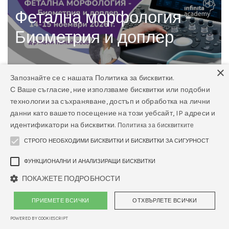
Фетална морфология -
Биометрия и доплер
×
Запознайте се с нашата Политика за бисквитки.
С Ваше съгласие, ние използваме бисквитки или подобни
технологии за съхраняване, достъп и обработка на лични
За обучението
данни като вашето посещение на този уебсайт, IP адреси и
идентификатори на бисквитки.
Политика за бисквитките
Програмата
СТРОГО НЕОБХОДИМИ БИСКВИТКИ И БИСКВИТКИ ЗА СИГУРНОСТ
За лектора
ФУНКЦИОНАЛНИ И АНАЛИЗИРАЩИ БИСКВИТКИ
Такса и условия за регистрация
ПОКАЖЕТЕ ПОДРОБНОСТИ
Регистрацията за това обучение е отворена до
10
ПРИЕМЕТЕ ВСИЧКИ
ОТХВЪРЛЕТЕ ВСИЧКИ
ноември 2026 г.
POWERED BY COOKIESCRIPT
Таксата за участие в едно обучение е
790€/